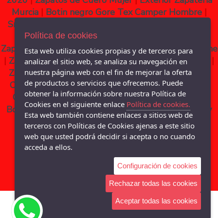
2020
|
Zapatos de Cuero Mujer
|
Exterior Zapateria
Murcia
|
Botin negro Gore Tex Camper Hombre
|
Sneakers Pepe Jeans Camel
|
Zapatos Valentino en
Murcia
Política de cookies
|
Sneakers Geox Hombre
|
Escaparate
Zapateria Pisano Murcia
|
Comprar Botas Mujer Online
Esta web utiliza cookies propias y de terceros para
|
Zapatos Vestir negro Hombre
|
Botin Cuero Mujer
|
analizar el sitio web, se analiza su navegación en
Zapatos Callaghan Hombre
nuestra página web con el fin de mejorar la oferta
|
Botas Cowboy Mujer
de productos o servicios que ofrecemos. Puede
Camel
|
Sneakers Munich en Murcia
|
Botas Cuero
obtener la información sobre nuestra Política de
Camel Mujer
|
Botín Marrón Hombre
|
Zapatos y
Cookies en el siguiente enlace
Política de cookies.
Botines de Mujer Gadea
|
Zapatos Clarck Hombre y
Esta web también contiene enlaces a sitios web de
Mujer
|
Sneakers Pepe Jeans Negro
|
Zapato
terceros con Políticas de Cookies ajenas a este sitio
Castellano Hombre
web que usted podrá decidir si acepta o no cuando
acceda a ellos.
Configuración de cookies
Rechazar todas las cookies
Aceptar todas las cookies