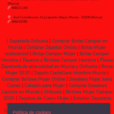
(Murcia)
968211169
- Avd Constitucion, Esq Lepanto (Bajo), Murcia - 30008 (Murcia)
968243095
|
Zapatería Orihuela
|
Comprar Botas Camper en
Murcia
|
Comprar Zapatos Online
|
Botas Mujer
waterproof
|
Botas Camper Mujer
|
Botas Camper
Hombre
|
Zapatos y Botines Camper Hombre
|
Pisano
Zapatería de alta calidad en Murcia y Orihuela
|
Botas
Mujer 2020
|
Zapato Castellano Hombre Murcia
|
Comprar Botines Mujer Online
|
Sneakers Pepe Jeans
Camel
|
Calzado para Mujer
|
Comprar Sneakers
Lacoste en Murcia y Orihuela
|
Botines Mujer Camper
2020
|
Zapatos de Cuero Mujer
|
Exterior Zapateria
Murcia
|
Botin negro Gore Tex Camper Hombre
|
Sneakers Pepe Jeans Camel
|
Zapatos Valentino en
Política de cookies